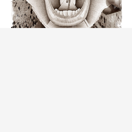
MASTERCLASS DE
ILUSTRACIÓN, FOTOGRAFÍA,
DISEÑO GRÁFICO Y CÓMICS:
«CONTAR CON IMÁGENES»
Domingo 4 de Diciembre a las