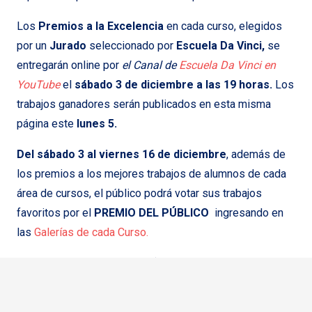
Los
Premios a la Excelencia
en cada curso, elegidos
por un
Jurado
seleccionado por
Escuela Da Vinci,
se
entregarán online por
el Canal de
Escuela Da Vinci en
YouTube
el
sábado 3 de diciembre a las 19 horas.
Los
trabajos ganadores serán publicados en esta misma
página este
lunes 5.
Del sábado 3 al viernes 16 de diciembre
, además de
los premios a los mejores trabajos de alumnos de cada
área de cursos, el público podrá votar sus trabajos
favoritos por el
PREMIO DEL PÚBLICO
ingresando en
las
Galerías de cada Curso.
Entregaremos dos premios (un
Curso de Formación
Profesional
a elección a cada uno) a los autores de los
trabajos más votados por el público y ocho menciones