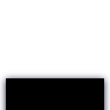
VIVO
CONOCÉ AL COORDINADOR Y CÓMO ES
EL CURSO DE ILUSTRACIÓN ARTÍSTICA /
DIGITAL: FONDOS. REVIVÍ LA
MASTERCLASS.