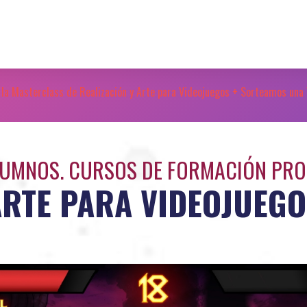
 la Masterclass de Realización y Arte para Videojuegos + Sorteamos una V
UMNOS. CURSOS DE FORMACIÓN PRO
ARTE PARA VIDEOJUEGO