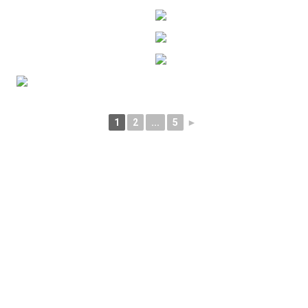
1
2
...
5
►